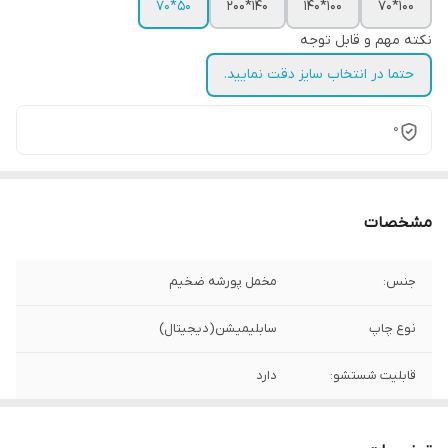
50*70
140*200
100*140
100*70
نکته مهم و قابل توجه
حتما در انتخاب سایز دقت نمایید.
0
مشخصات
جنس:
مخمل پورشه ضخیم
نوع چاپ
سابلیمیشن(دیجیتال)
قابلیت شستشو:
دارد
ریشه دوزی:
دارد