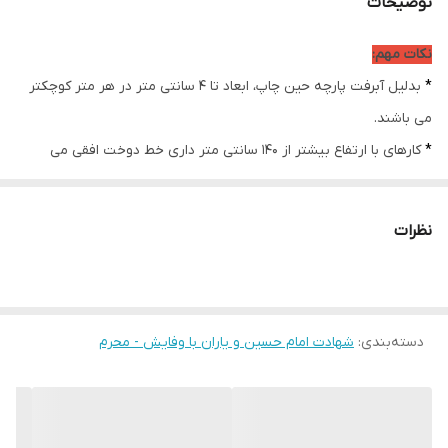
توضیحات
ضمانت:
دارد
نکات مهم:
امکان چاپ تصویر یا
دارد
*
بدلیل آبرفت پارچه حین چاپ، ابعاد تا 4 سانتی متر در هر متر کوچکتر
عکس شخصی
دلخواه:
می باشند.
*
کارهای با ارتفاع بیشتر از 140 سانتی متر داری خط دوخت افقی می
ارسال از:
اهواز
باشند.
ارسال به سراسر
دارد
* اختلاف 10 الی 15 درصدی رنگ بدليل اختلاف رنگ در نمایشگرها نسبت
کشور
نظرات
به چاپ
* محصولات حدود 5-3 روز کاری آماده ارسال می باشند.
* هزینه ارسال محصول، به عهده سفارش دهنده می باشد.
دسته‌بندی
:
شهادت امام حسین و یاران با وفایش - محرم
* در صورت سفارش عمده با ما تماس بگیرید*