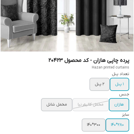
پرده چاپی هازان - کد محصول 20423
Hazan printed curtains
تعداد پنل
1 پنل
2 پنل
جنس
هازان
مخمل کالیفرنیا
مخمل شانل
سایز
300*140
280*140