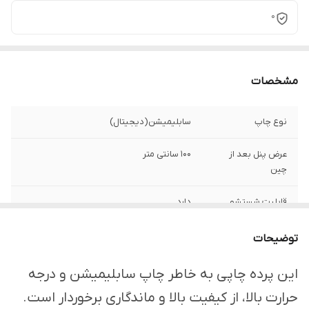
0
مشخصات
نوع چاپ
سابلیمیشن(دیجیتال)
عرض پنل بعد از
100 سانتی متر
چین
قابلیت شستشو
دارد
ارسال از
اهواز
توضیحات
امکان چاپ تصویر یا
دارد
این پرده چاپی به خاطر چاپ سابلیمیشن و درجه
عکس شخصی
حرارت بالا، از کیفیت بالا و ماندگاری برخوردار است.
دلخواه