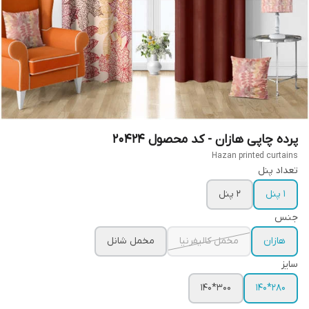
پرده چاپی هازان - کد محصول 20424
Hazan printed curtains
تعداد پنل
1 پنل
2 پنل
جنس
هازان
مخمل کالیفرنیا
مخمل شانل
سایز
300*140
280*140