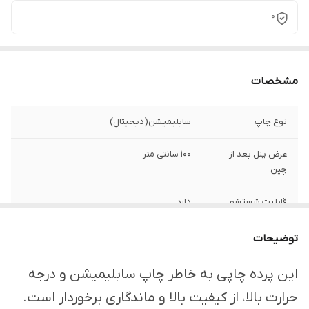
0
مشخصات
نوع چاپ
سابلیمیشن(دیجیتال)
عرض پنل بعد از
100 سانتی متر
چین
قابلیت شستشو
دارد
ارسال از
اهواز
توضیحات
امکان چاپ تصویر یا
دارد
این پرده چاپی به خاطر چاپ سابلیمیشن و درجه
عکس شخصی
حرارت بالا، از کیفیت بالا و ماندگاری برخوردار است.
دلخواه