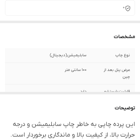
0
مشخصات
نوع چاپ
سابلیمیشن(دیجیتال)
عرض پنل بعد از
100 سانتی متر
چین
قابلیت شستشو
دارد
ارسال از
اهواز
توضیحات
امکان چاپ تصویر یا
دارد
این پرده چاپی به خاطر چاپ سابلیمیشن و درجه
عکس شخصی
حرارت بالا، از کیفیت بالا و ماندگاری برخوردار است.
دلخواه