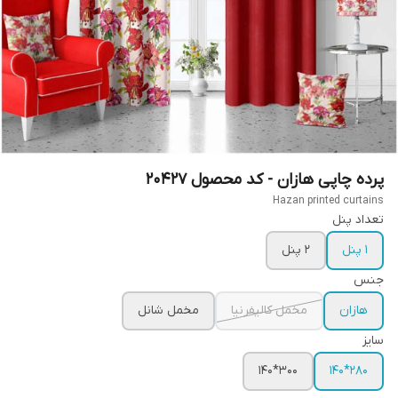
پرده چاپی هازان - کد محصول 20427
Hazan printed curtains
تعداد پنل
1 پنل
2 پنل
جنس
هازان
مخمل کالیفرنیا
مخمل شانل
سایز
300*140
280*140