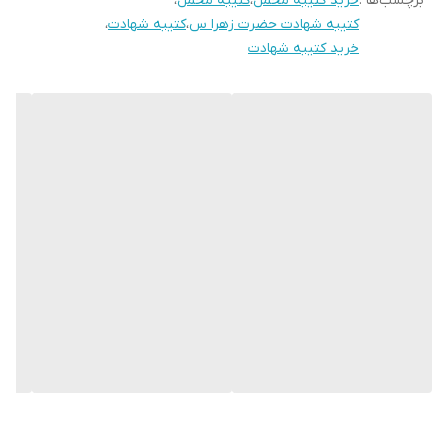
برچسب‌ها :
خرید کتیبه مخمل
،
کتیبه مخمل
،
است.
کتیبه شهادت حضرت زهرا س
،
کتیبه شهادت
،
متن “
الزهراء
” در کادر های افقی طلایی رنگ در بالا و پایین کتیبه شانزده
خرید کتیبه شهادت
بار تکرار شده است.
این کتیبه در ماه های محرم و صفر جهت فضاسازی مجالس عزاداری مورد
استفاده قرار می گیرد.
* بدلیل آبرفت پارچه حین چاپ، ابعاد تا 4 سانتی متر در هر متر کوچکتر
می باشند.
* کارهای با ارتفاع بیشتر از 140 سانتی متر داری خط دوخت افقی می
باشند.
* اختلاف 10 الی 15 درصدی رنگ بدليل اختلاف رنگ در نمایشگرها نسبت
به چاپ
* محصولات حدود 5-3 روز کاری آماده ارسال می باشند.
* هزینه ارسال محصول، به عهده سفارش دهنده می باشد.