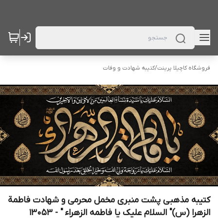
فروشگاه کاچیلا پرینت
/
کتیبه شهادت و وفات
کتیبه مذهبی پشت منبری مخمل محرمی و شهادت فاطمة
الزهرا (س)" السلام علیک یا فاطمه الزهراء " - 13053