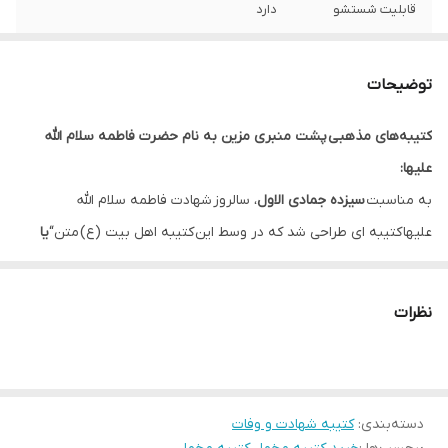
قابلیت شستشو
دارد
ریشه دوزی
دارد
توضیحات
کشور سازنده
ایران
کتیبه‌های مذهبی پشت منبری مزین به نام حضرت فاطمه سلام الله
ارسال به سراسر
دارد
علیها:
کشور
به مناسبت
سیزده جمادی الاول
، سالروز شهادت فاطمه سلام الله
لبه دوزی
دارد
علیها کتیبه ای طراحی شد که در وسط این کتیبه اهل بیت (ع) متن“
یا
فاطمه الزهراء علیها السلام
” با رنگ کرمی و طلایی قرار دارد.
ضمانت:
دارد
متن “
السلام علیک یا سیدة نساء العالمین من الاولین و الآخرین
” و
نظرات
ارسال از
اهواز
“
السلام علیک یا زوجه ولی الله و خیرالخلق بعد رسول الله
” با رنگ سفید
در بالا و پایین کتیبه قرار دارد که باعث زیباتر شدن آن شده است.
متن “
یا زهراء
” با رنگ مشکی در کادر طلایی به شکل قطره با چهار بار
دسته‌بندی
:
کتیبه شهادت و وفات
تکرار در سمت چپ و راست کتیبه قرار دارد که به آن ظرافت بخشیده