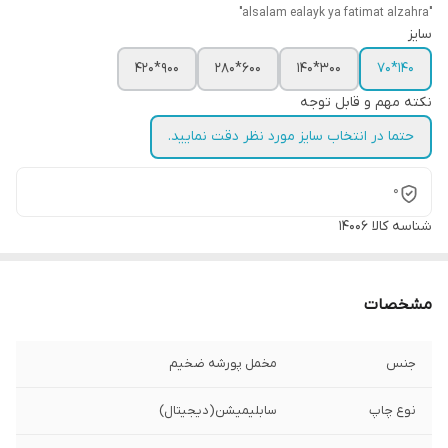
"alsalam ealayk ya fatimat alzahra"
سایز
900*420
600*280
300*140
140*70
نکته مهم و قابل توجه
حتما در انتخاب سایز مورد نظر دقت نمایید.
0
شناسه کالا
14006
مشخصات
جنس
مخمل پورشه ضخیم
نوع چاپ
سابلیمیشن(دیجیتال)