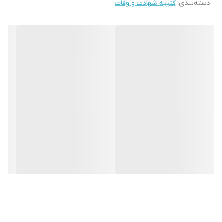
دسته‌بندی
:
کتیبه شهادت و وفات
* بدلیل آبرفت پارچه حین چاپ، ابعاد تا 4 سانتی متر در هر متر کوچکتر
می باشند.
* کارهای با ارتفاع بیشتر از 140 سانتی متر داری خط دوخت افقی می
باشند.
* اختلاف 10 الی 15 درصدی رنگ بدليل اختلاف رنگ در نمایشگرها نسبت
به چاپ
* محصولات حدود 5-3 روز کاری آماده ارسال می باشند.
* هزینه ارسال محصول، به عهده سفارش دهنده می باشد.
* در صورت سفارش عمده با ما تماس بگیرید*