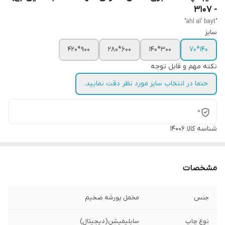
- 3107
"ahl al' bayt"
سایز
900*420
600*280
300*140
140*70
نکته مهم و قابل توجه
حتما در انتخاب سایز مورد نظر دقت نمایید.
0
شناسه کالا
14006
مشخصات
جنس
مخمل پورشه ضخیم
نوع چاپ
سابلیمیشن(دیجیتال)