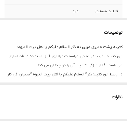
قابلیت شستشو
دارد
ریشه دوزی
دارد
توضیحات
کشور سازنده
ایران
کتیبه پشت منبری مزین به ذکر السلام علیکم یا اهل بیت النبوه:
ارسال به سراسر
دارد
این کتیبه تقریبا در تمامی مراسمات عزاداری قابل استفاده در فضاسازی
کشور
می باشد. لذا از ویژگی اهمیت آن را دو چندان می کند.
لبه دوزی
دارد
در وسط این کتیبه ذکر
” السلام علیکم یا اهل بیت النبوه ”
بعنوان گل کار
و در کناره ها ذکر ”
سلام بر سید الشهداء و اخوی بزرگوارش حضرت ابالفضل
ضمانت:
دارد
العباس علیهم آلاف التحیه و الثناء “
این طرح را بعنوان یکی از طرح های
نظرات
ارسال از
اهواز
پرکاربرد تبدیل کرده است.
این طرح یکی از بهترین طرح های موجود در مجموعه کاچیلا می باشد.