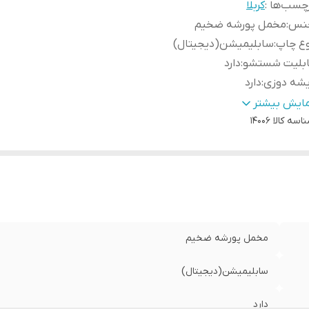
چسب‌ها :
کربلا
نس
:
مخمل پورشه ضخیم
وع چاپ
:
سابلیمیشن(دیجیتال)
ابلیت شستشو
:
دارد
یشه دوزی
:
دارد
ور سازنده
:
ایران
مایش بیشتر
اسه کالا
14006
سال به سراسر کشور
:
دارد
ه دوزی
:
دارد
مانت:
:
دارد
سال از
:
اهواز
مخمل پورشه ضخیم
سابلیمیشن(دیجیتال)
دارد