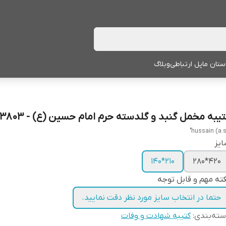
ستان ما
پل ارتباطی
وبلاگ
تیبه مخمل گنبد و گلدسته حرم امام حسین (ع) - 3803
یز
210*140
420*280
ته مهم و قابل توجه
حتما در انتخاب سایز مورد نظر دقت نمایید.
ته‌بندی
:
کتیبه شهادت و وفات