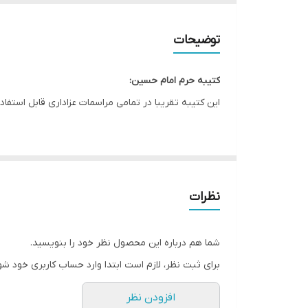
ریشه دوزی
توضیحات
کشور سازنده
کتیبه حرم امام حسین:
ارسال به سراسر کشور
این کتیبه تقریبا در تمامی مراسمات عزاداری قابل استفاد
لبه دوزی
این طرح یکی از بهترین طرح های موجود در مجموعه کاچی
ضمانت:
* بدلیل آبرفت پارچه حین چاپ، ابعاد تا 4 سانتی متر در هر متر کوچکتر می باشند.
ارسال از
نظرات
* کارهای با ارتفاع بیشتر از 140 سانتی متر داری خط دوخت افقی می باشند.
* اختلاف 10 الی 15 درصدی رنگ بدليل اختلاف رنگ در نمایشگرها نسبت به چاپ
شما هم درباره این محصول نظر خود را بنویسید.
* محصولات حدود 5-3 روز کاری آماده ارسال می باشند.
برای ثبت نظر، لازم است ابتدا وارد حساب کاربری خود شو
* هزینه ارسال محصول، به عهده سفارش دهنده می باش
افزودن نظر