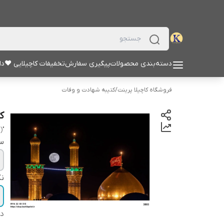
دسته‌بندی محصولات
پیگیری سفارش
تخفیفات کاچیلایی ♥
دا
فروشگاه کاچیلا پرینت
/
کتیبه شهادت و وفات
ک
"hussain (a.s)"
سا
نک
دس