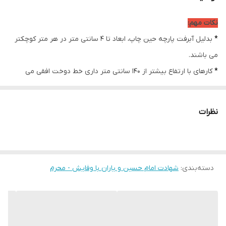
ضمانت:
دارد
نکات مهم:
امکان چاپ تصویر یا
دارد
*
بدلیل آبرفت پارچه حین چاپ، ابعاد تا 4 سانتی متر در هر متر کوچکتر
عکس شخصی
دلخواه:
می باشند.
*
کارهای با ارتفاع بیشتر از 140 سانتی متر داری خط دوخت افقی می
ارسال از:
اهواز
باشند.
ارسال به سراسر
دارد
* اختلاف 10 الی 15 درصدی رنگ بدليل اختلاف رنگ در نمایشگرها نسبت
کشور
نظرات
به چاپ
* محصولات حدود 5-3 روز کاری آماده ارسال می باشند.
* هزینه ارسال محصول، به عهده سفارش دهنده می باشد.
دسته‌بندی
:
شهادت امام حسین و یاران با وفایش - محرم
* در صورت سفارش عمده با ما تماس بگیرید*