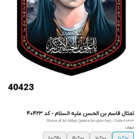
تمثال قاسم بن الحسن علیه السلام - کد 40423
Statue of Ali Akbar (peace be upon her) - Code 40423
ابعاد:
140*200
100*140
100*70
50*70