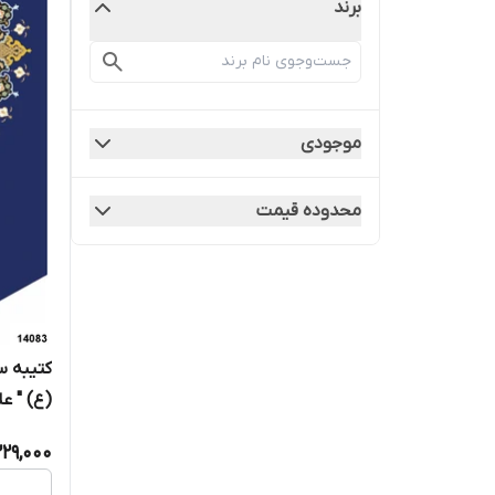
برند
موجودی
محدوده قیمت
کتیبه س
(ع) " علی
229,000