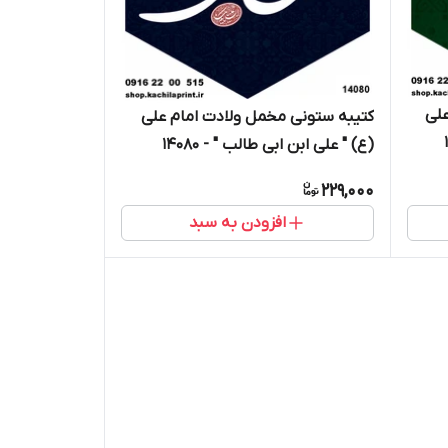
علی
کتیبه ستونی مخمل ولادت امام علی
(ع) " علی ابن ابی طالب " - 14080
229,000
افزودن به سبد