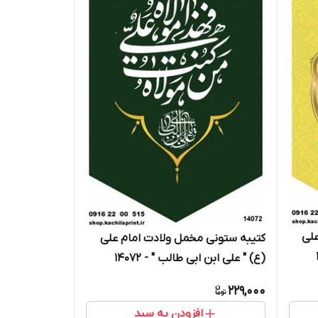
علی
کتیبه ستونی مخمل ولادت امام علی
(ع) " علی ابن ابی طالب " - 14072
229,000
افزودن به سبد