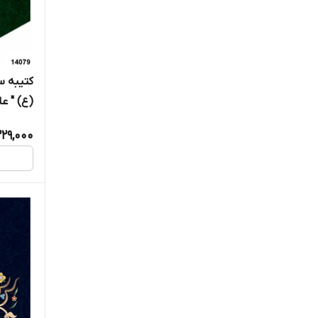
کتیبه س
(ع) " علی
229,000