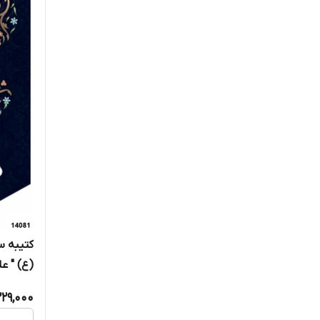
کتیبه س
(ع) " علی
229,000