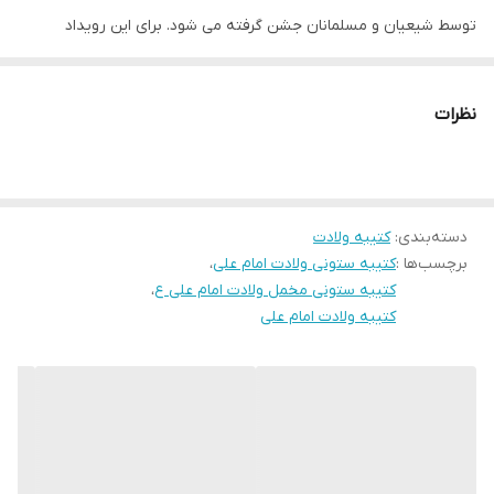
لبه دوزی
دارد
توسط شیعیان و مسلمانان جشن گرفته می شود. برای این رویداد
تاریخی، کتیبه های مختلفی تولید شده که نمونه بارز آن کتیبه ستونی
ضمانت:
دارد
مخمل ولادت امام علی است.
نظرات
ارسال از
اهواز
### چه کتیبه ای است؟
کتیبه ستونی مخملی ولادت امام علی یک کتیبه چاپ شده است که با
استفاده از پارچه مخمل روایت تاریخی تولد امام علی (ع) را به تصویر
دسته‌بندی
:
کتیبه ولادت
کشیده است. این کار هنری توسط هنرمندان ایرانی طراحی و دوخته شده
برچسب‌ها :
کتیبه ستونی ولادت امام علی
،
است.
کتیبه ستونی مخمل ولادت امام علی ع
،
### نمایش رویداد ولادت
کتیبه ولادت امام علی
کتیبه ستونی مخملی، با جزئیاتی واقع بینانه رویداد تولد امام علی (ع) را
نمایش می دهد. از جمله صحنه هایی که در آن نقش بسته اند می توان
به مادر بزرگوار امام فاطمه صدیقه (س) و پدر ایشان ابوطالب که
مشغول نگهداری امام علی هستند، اشاره کرد. همچنین برخی از صحنه
های دیگر شامل پیامبر اکرم (ص) که بر سر آن امام علی (ع) را به رخ می