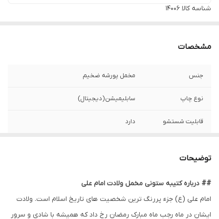
شناسه کالا
14006
مشخصات
جنس
مخمل پورشه ضخیم
نوع چاپ
سابلیمیشن(دیجیتال)
قابلیت شستشو
دارد
ریشه دوزی
دارد
توضیحات
کشور سازنده
ایران
## درباره کتیبه ستونی مخمل ولادت امام علی
ارسال به سراسر
دارد
امام علی (ع) جزء پررنگ ترین شخصیت های تاریخ اسلام است. ولادت
کشور
ایشان در ماه رجب ماه مبارک رمضان رخ داد که همیشه با شادی و سرور