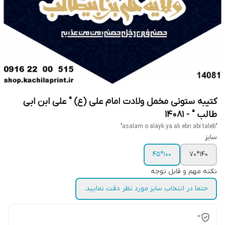
کتیبه ستونی مخمل ولادت امام علی (ع) " علی ابن ابی
طالب " - 14081
"asalam o alayk ya ali ebn abi taleb"
سایز
100*45
140*70
نکته مهم و قابل توجه
حتما در انتخاب سایز مورد نظر دقت نمایید.
0