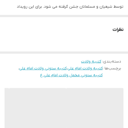
لبه دوزی
دارد
توسط شیعیان و مسلمانان جشن گرفته می شود. برای این رویداد
تاریخی، کتیبه های مختلفی تولید شده که نمونه بارز آن کتیبه ستونی
ضمانت:
دارد
مخمل ولادت امام علی است.
نظرات
ارسال از
اهواز
### چه کتیبه ای است؟
کتیبه ستونی مخملی ولادت امام علی یک کتیبه چاپ شده است که با
استفاده از پارچه مخمل روایت تاریخی تولد امام علی (ع) را به تصویر
دسته‌بندی
:
کتیبه ولادت
کشیده است. این کار هنری توسط هنرمندان ایرانی طراحی و دوخته شده
برچسب‌ها :
کتیبه ولادت امام علی
،
کتیبه ستونی ولادت امام علی
،
است.
کتیبه ستونی مخمل ولادت امام علی ع
### نمایش رویداد ولادت
کتیبه ستونی مخملی، با جزئیاتی واقع بینانه رویداد تولد امام علی (ع) را
نمایش می دهد. از جمله صحنه هایی که در آن نقش بسته اند می توان
به مادر بزرگوار امام فاطمه صدیقه (س) و پدر ایشان ابوطالب که
مشغول نگهداری امام علی هستند، اشاره کرد. همچنین برخی از صحنه
های دیگر شامل پیامبر اکرم (ص) که بر سر آن امام علی (ع) را به رخ می