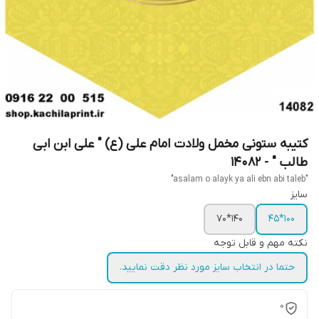
کتیبه ستونی مخمل ولادت امام علی (ع) " علی ابن ابی
طالب " - 14082
"asalam o alayk ya ali ebn abi taleb"
سایز
140*70
100*45
نکته مهم و قابل توجه
حتما در انتخاب سایز مورد نظر دقت نمایید.
0