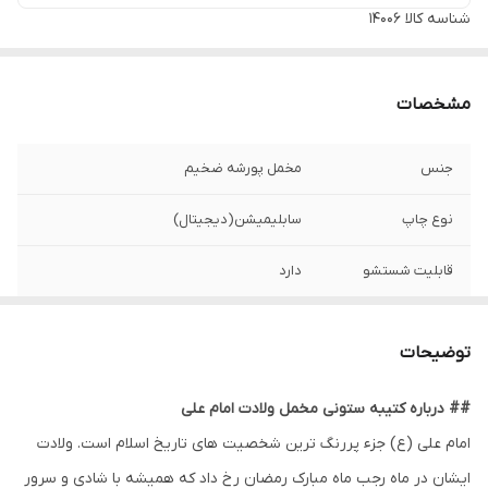
شناسه کالا
14006
مشخصات
جنس
مخمل پورشه ضخیم
نوع چاپ
سابلیمیشن(دیجیتال)
قابلیت شستشو
دارد
ریشه دوزی
دارد
توضیحات
کشور سازنده
ایران
## درباره کتیبه ستونی مخمل ولادت امام علی
ارسال به سراسر
دارد
امام علی (ع) جزء پررنگ ترین شخصیت های تاریخ اسلام است. ولادت
کشور
ایشان در ماه رجب ماه مبارک رمضان رخ داد که همیشه با شادی و سرور