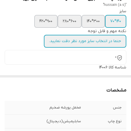
"hussain (a.s)"
سایز
900*420
600*280
300*140
140*70
نکته مهم و قابل توجه
حتما در انتخاب سایز مورد نظر دقت نمایید.
0
شناسه کالا
14006
مشخصات
جنس
مخمل پورشه ضخیم
نوع چاپ
سابلیمیشن(دیجیتال)