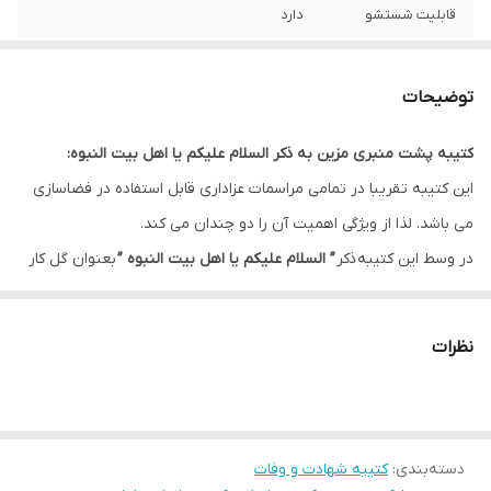
قابلیت شستشو
دارد
ریشه دوزی
دارد
توضیحات
کشور سازنده
ایران
کتیبه پشت منبری مزین به ذکر السلام علیکم یا اهل بیت النبوه:
ارسال به سراسر
دارد
این کتیبه تقریبا در تمامی مراسمات عزاداری قابل استفاده در فضاسازی
کشور
می باشد. لذا از ویژگی اهمیت آن را دو چندان می کند.
لبه دوزی
دارد
در وسط این کتیبه ذکر
” السلام علیکم یا اهل بیت النبوه ”
بعنوان گل کار
و در کناره ها ذکر ”
سلام بر سید الشهداء و اخوی بزرگوارش حضرت ابالفضل
ضمانت:
دارد
العباس علیهم آلاف التحیه و الثناء “
این طرح را بعنوان یکی از طرح های
نظرات
ارسال از
اهواز
پرکاربرد تبدیل کرده است.
این طرح یکی از بهترین طرح های موجود در مجموعه کاچیلا می باشد.
دسته‌بندی
:
کتیبه شهادت و وفات
* بدلیل آبرفت پارچه حین چاپ، ابعاد تا 4 سانتی متر در هر متر کوچکتر