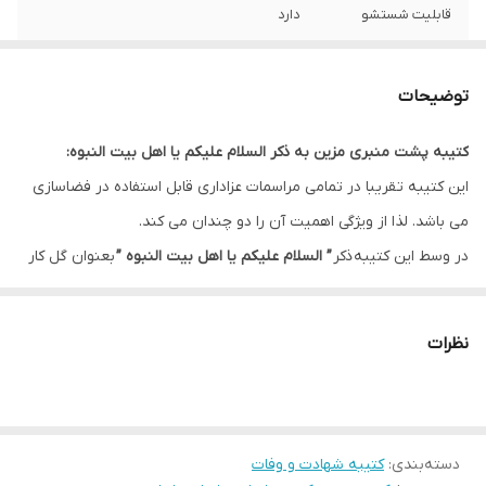
قابلیت شستشو
دارد
ریشه دوزی
دارد
توضیحات
کشور سازنده
ایران
کتیبه پشت منبری مزین به ذکر السلام علیکم یا اهل بیت النبوه:
ارسال به سراسر
دارد
این کتیبه تقریبا در تمامی مراسمات عزاداری قابل استفاده در فضاسازی
کشور
می باشد. لذا از ویژگی اهمیت آن را دو چندان می کند.
لبه دوزی
دارد
در وسط این کتیبه ذکر
” السلام علیکم یا اهل بیت النبوه ”
بعنوان گل کار
و در کناره ها ذکر ”
سلام بر سید الشهداء و اخوی بزرگوارش حضرت ابالفضل
ضمانت:
دارد
العباس علیهم آلاف التحیه و الثناء “
این طرح را بعنوان یکی از طرح های
نظرات
ارسال از
اهواز
پرکاربرد تبدیل کرده است.
این طرح یکی از بهترین طرح های موجود در مجموعه کاچیلا می باشد.
دسته‌بندی
:
کتیبه شهادت و وفات
* بدلیل آبرفت پارچه حین چاپ، ابعاد تا 4 سانتی متر در هر متر کوچکتر