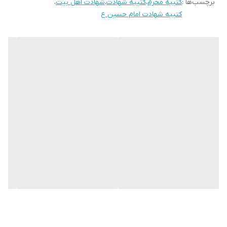
برچسب‌ها :
کتیبه محرم
،
کتیبه شهادت
،
شهادت اهل بیت
،
می باشند.
کتیبه شهادت امام حسین ع
* کارهای با ارتفاع بیشتر از 140 سانتی متر داری خط دوخت افقی می
باشند.
* اختلاف 10 الی 15 درصدی رنگ بدليل اختلاف رنگ در نمایشگرها نسبت
به چاپ
* محصولات حدود 5-3 روز کاری آماده ارسال می باشند.
* هزینه ارسال محصول، به عهده سفارش دهنده می باشد.
* در صورت سفارش عمده با ما تماس بگیرید*