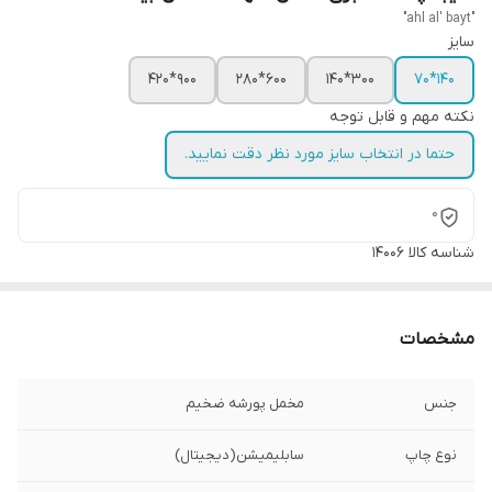
"ahl al' bayt"
سایز
900*420
600*280
300*140
140*70
نکته مهم و قابل توجه
حتما در انتخاب سایز مورد نظر دقت نمایید.
0
شناسه کالا
14006
مشخصات
جنس
مخمل پورشه ضخیم
نوع چاپ
سابلیمیشن(دیجیتال)