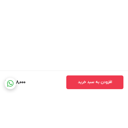
عزاداری شما در ماه محرم، مقبول و مورد عنایت ائمه اطهار (ع) قرار باد.
نکات مهم:
*
بدلیل آبرفت پارچه حین چاپ، ابعاد تا 4 سانتی متر در هر متر کوچکتر
می باشند.
*
کارهای با ارتفاع بیشتر از 140 سانتی متر داری خط دوخت افقی می
باشند.
* اختلاف 10 الی 15 درصدی رنگ بدليل اختلاف رنگ در نمایشگرها نسبت
به چاپ
افزودن به سبد خرید
388,000
* محصولات حدود 5-3 روز کاری آماده ارسال می باشند.
* هزینه ارسال محصول، به عهده سفارش دهنده می باشد.
* در صورت سفارش عمده با ما تماس بگیرید*