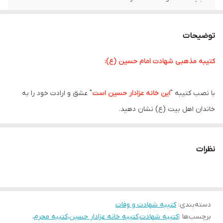
ریشه دوزی
دارد
توضیحات
کشور سازنده
ایران
کتیبه مذهبی شهادت امام حسین (ع):
ارسال به سراسر
دارد
کشور
با نصب کتیبه "
این خانه عزادار حسین است
" عشق و ارادت خود را به
لبه دوزی
دارد
خاندان اهل بیت (ع) نشان دهید.
ماه محرم، ماه عزای حسینی، فرا می رسد و دل عاشقان در ماتم شهادت
ضمانت:
دارد
مظلومانه سرور آزادگان، حضرت اباعبدالله الحسین (ع) به درد می آید. در
نظرات
ارسال از
اهواز
این ایام غمبار، مسلمانان با برگزاری مراسم عزاداری، یاد و خاطره این امام
همام و یاران باوفایش را گرامی می دارند.
یکی از راه های ابراز عشق و ارادت به خاندان اهل بیت (ع) در ایام محرم،
دسته‌بندی
:
کتیبه شهادت و وفات
نصب کتیبه های مذهبی با مضامین عاشورایی است. کتیبه "
این خانه
برچسب‌ها :
کتیبه شهادت
،
کتیبه خانه عزادار حسین
،
کتیبه محرم
،
عزادار حسین است
" یکی از این کتیبه ها است که با طرحی زیبا و پرمغز،