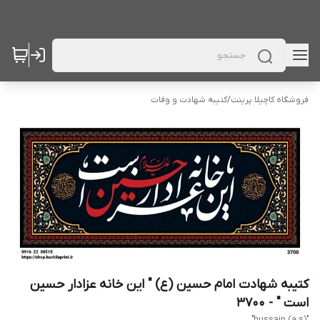
فروشگاه کاچیلا پرینت
/
کتیبه شهادت و وفات
کتیبه شهادت امام حسین (ع) " این خانه عزادار حسین
است " - 3700
"hussain (a.s)"