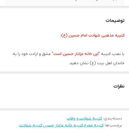
ریشه دوزی
دارد
توضیحات
کشور سازنده
ایران
کتیبه مذهبی شهادت امام حسین (ع):
ارسال به سراسر
دارد
کشور
با نصب کتیبه "
این خانه عزادار حسین است
" عشق و ارادت خود را به
لبه دوزی
دارد
خاندان اهل بیت (ع) نشان دهید.
ماه محرم، ماه عزای حسینی، فرا می رسد و دل عاشقان در ماتم شهادت
ضمانت:
دارد
مظلومانه سرور آزادگان، حضرت اباعبدالله الحسین (ع) به درد می آید. در
نظرات
ارسال از
اهواز
این ایام غمبار، مسلمانان با برگزاری مراسم عزاداری، یاد و خاطره این امام
همام و یاران باوفایش را گرامی می دارند.
یکی از راه های ابراز عشق و ارادت به خاندان اهل بیت (ع) در ایام محرم،
دسته‌بندی
:
کتیبه شهادت و وفات
نصب کتیبه های مذهبی با مضامین عاشورایی است. کتیبه "
این خانه
برچسب‌ها :
کتیبه محرم
،
کتیبه خانه عزادار حسین
،
کتیبه شهادت
،
عزادار حسین است
" یکی از این کتیبه ها است که با طرحی زیبا و پرمغز،