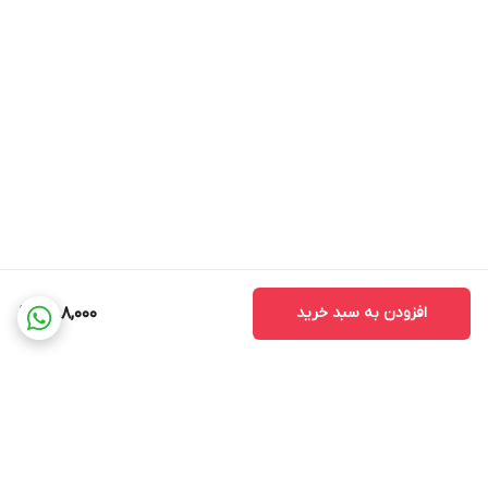
عزاداری شما در ماه محرم، مقبول و مورد عنایت ائمه اطهار (ع) قرار باد.
نکات مهم:
*
بدلیل آبرفت پارچه حین چاپ، ابعاد تا 4 سانتی متر در هر متر کوچکتر
می باشند.
*
کارهای با ارتفاع بیشتر از 140 سانتی متر داری خط دوخت افقی می
باشند.
* اختلاف 10 الی 15 درصدی رنگ بدليل اختلاف رنگ در نمایشگرها نسبت
به چاپ
افزودن به سبد خرید
388,000
* محصولات حدود 5-3 روز کاری آماده ارسال می باشند.
* هزینه ارسال محصول، به عهده سفارش دهنده می باشد.
* در صورت سفارش عمده با ما تماس بگیرید*