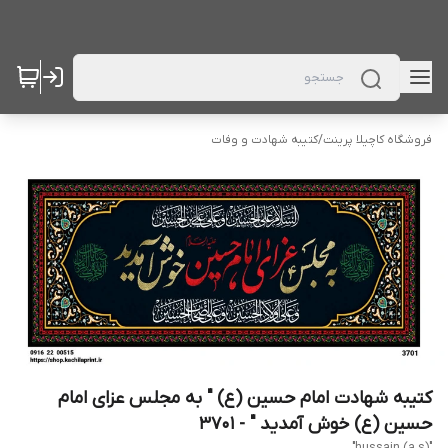
فروشگاه کاچیلا پرینت
/
کتیبه شهادت و وفات
کتیبه شهادت امام حسین (ع) " به مجلس عزای امام
حسین (ع) خوش آمدید " - 3701
"hussain (a.s)"