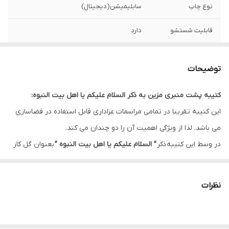
نوع چاپ
سابلیمیشن(دیجیتال)
قابلیت شستشو
دارد
ریشه دوزی
دارد
توضیحات
کشور سازنده
ایران
کتیبه پشت منبری مزین به ذکر السلام علیکم یا اهل بیت النبوه:
ارسال به سراسر
دارد
این کتیبه تقریبا در تمامی مراسمات عزاداری قابل استفاده در فضاسازی
کشور
می باشد. لذا از ویژگی اهمیت آن را دو چندان می کند.
لبه دوزی
دارد
در وسط این کتیبه ذکر
” السلام علیکم یا اهل بیت النبوه ”
بعنوان گل کار
و در کناره ها ذکر ”
سلام بر سید الشهداء و اخوی بزرگوارش حضرت ابالفضل
ضمانت:
دارد
العباس علیهم آلاف التحیه و الثناء “
این طرح را بعنوان یکی از طرح های
نظرات
ارسال از
اهواز
پرکاربرد تبدیل کرده است.
این طرح یکی از بهترین طرح های موجود در مجموعه کاچیلا می باشد.