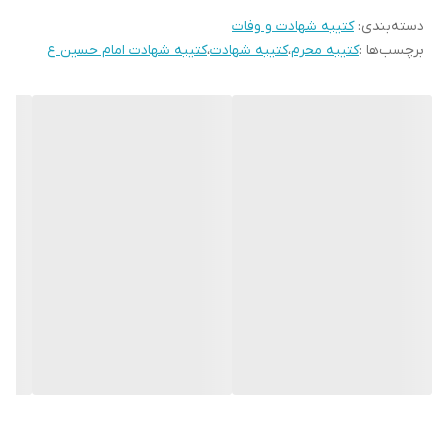
دسته‌بندی
:
کتیبه شهادت و وفات
* بدلیل آبرفت پارچه حین چاپ، ابعاد تا 4 سانتی متر در هر متر کوچکتر
برچسب‌ها :
کتیبه محرم
،
کتیبه شهادت
،
کتیبه شهادت امام حسین ع
می باشند.
* کارهای با ارتفاع بیشتر از 140 سانتی متر داری خط دوخت افقی می
باشند.
* اختلاف 10 الی 15 درصدی رنگ بدليل اختلاف رنگ در نمایشگرها نسبت
به چاپ
* محصولات حدود 5-3 روز کاری آماده ارسال می باشند.
* هزینه ارسال محصول، به عهده سفارش دهنده می باشد.
* در صورت سفارش عمده با ما تماس بگیرید*