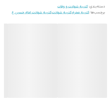
دسته‌بندی
:
کتیبه شهادت و وفات
* بدلیل آبرفت پارچه حین چاپ، ابعاد تا 4 سانتی متر در هر متر کوچکتر
برچسب‌ها :
کتیبه محرم
،
کتیبه شهادت
،
کتیبه شهادت امام حسین ع
می باشند.
* کارهای با ارتفاع بیشتر از 140 سانتی متر داری خط دوخت افقی می
باشند.
* اختلاف 10 الی 15 درصدی رنگ بدليل اختلاف رنگ در نمایشگرها نسبت
به چاپ
* محصولات حدود 5-3 روز کاری آماده ارسال می باشند.
* هزینه ارسال محصول، به عهده سفارش دهنده می باشد.
* در صورت سفارش عمده با ما تماس بگیرید*