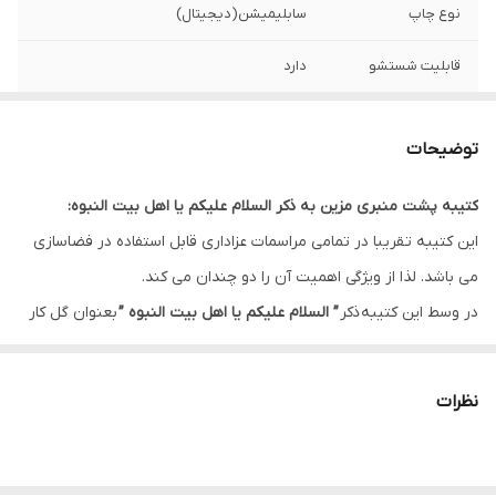
نوع چاپ
سابلیمیشن(دیجیتال)
قابلیت شستشو
دارد
ریشه دوزی
دارد
توضیحات
کشور سازنده
ایران
کتیبه پشت منبری مزین به ذکر السلام علیکم یا اهل بیت النبوه:
ارسال به سراسر
دارد
این کتیبه تقریبا در تمامی مراسمات عزاداری قابل استفاده در فضاسازی
کشور
می باشد. لذا از ویژگی اهمیت آن را دو چندان می کند.
لبه دوزی
دارد
در وسط این کتیبه ذکر
” السلام علیکم یا اهل بیت النبوه ”
بعنوان گل کار
و در کناره ها ذکر ”
سلام بر سید الشهداء و اخوی بزرگوارش حضرت ابالفضل
ضمانت:
دارد
العباس علیهم آلاف التحیه و الثناء “
این طرح را بعنوان یکی از طرح های
نظرات
ارسال از
اهواز
پرکاربرد تبدیل کرده است.
این طرح یکی از بهترین طرح های موجود در مجموعه کاچیلا می باشد.