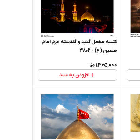
کتیبه مخمل گنبد و گلدسته حرم امام
حسین (ع) - 3802
1,365,000
افزودن به سبد