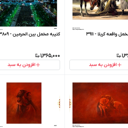
ل واقعه کربلا - 3911
کتیبه مخمل بین الحرمین - 3809
1,365,000
1,
افزودن به سبد
افزودن به سبد