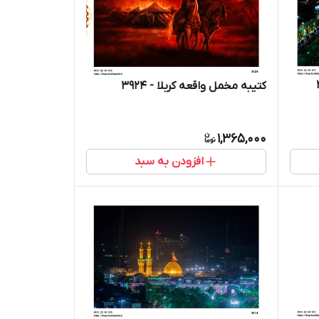
کتیبه مخمل واقعه کربلا - 3924
1,365,000
افزودن به سبد