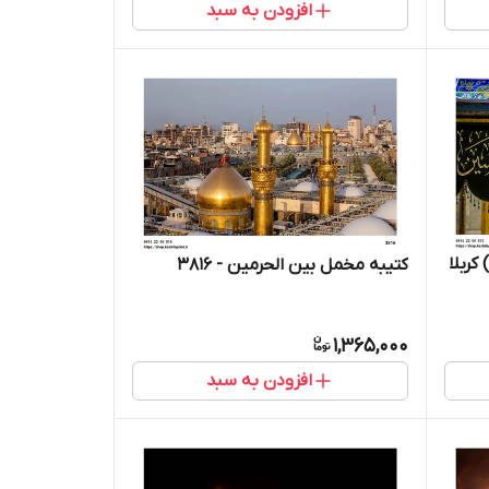
افزودن به سبد
کربلا
کتیبه مخمل بین الحرمین - 3816
1,365,000
افزودن به سبد