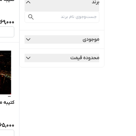
برند
,969,000
موجودی
محدوده قیمت
کتیبه مخ
365,000