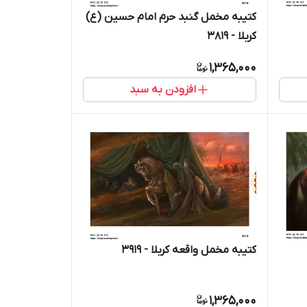
کتیبه مخمل گنبد حرم امام حسین (ع)
کربلا - 3819
1,365,000
افزودن به سبد
کتیبه مخمل واقعه کربلا - 3919
1,365,000