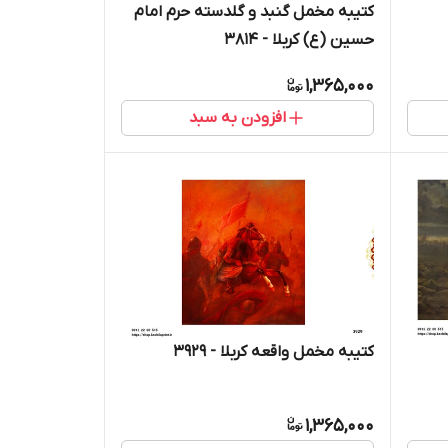
کتیبه مخمل گنبد و گلدسته حرم امام
حسین (ع) کربلا - 3814
1,365,000
افزودن به سبد
کتیبه مخمل واقعه کربلا - 3929
1,365,000