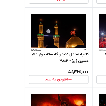
کتیبه مخمل گنبد و گلدسته حرم امام
حسین (ع) - 3803
1,365,000
افزودن به سبد