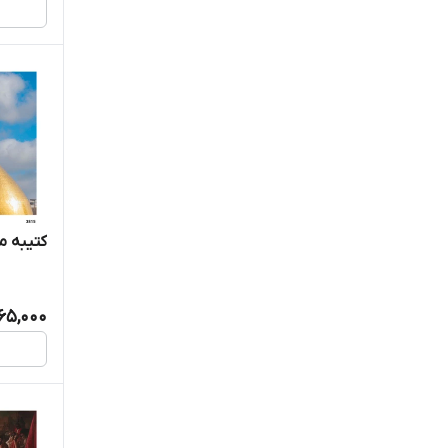
کتیبه مخ
365,000