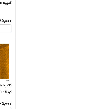
کتیبه مخم
365,000
کتیبه م
کربلا - 3821
365,000