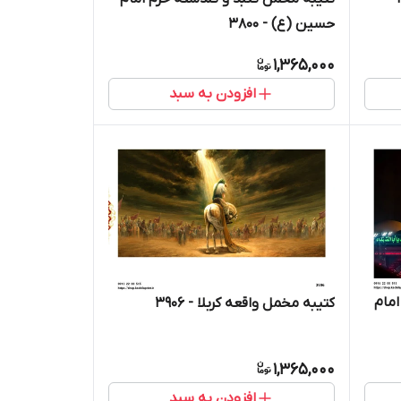
حسین (ع) - 3800
1,365,000
افزودن به سبد
امام
کتیبه مخمل واقعه کربلا - 3906
1,365,000
افزودن به سبد