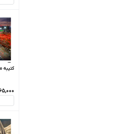
کتیبه مخ
365,000