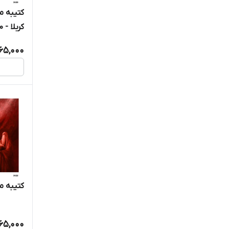
کتیبه م
کربلا - 3820
365,000
کتیبه مخم
365,000